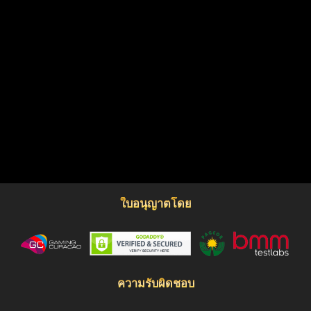
ใบอนุญาตโดย
ความรับผิดชอบ