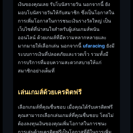
เงินของคุณเลย รับโบนัสรายวัน นอกจากนี้ ยัง
มอบโบนัสรายวันให้กับสมาชิก ซึ่งเป็นโอกาสใน
การเพิ่มโอกาสในการชนะเงินรางวัลใหญ่ เป็น
เว็บไซต์ที่น่าสนใจสำหรับผู้เล่นเกมส์พนัน
ออนไลน์ ด้วยเกมส์ที่มีความหลากหลายและ
มากมายให้เลือกเล่น นอกจากนี้
ufaracing
ยังมี
ระบบการเงินที่ปลอดภัยและรวดเร็ว รวมทั้งมี
การบริการที่มอบความสะดวกสบายให้แก่
สมาชิกอย่างเต็มที่
เล่นเกมส์ด้วยเครดิตฟรี
เลือกเกมส์ที่คุณชื่นชอบ เมื่อคุณได้รับเครดิตฟรี
คุณสามารถเลือกเล่นเกมส์ที่คุณชื่นชอบ โดยไม่
ต้องลงทุนเงินของคุณเพิ่มโอกาสในการชนะ
การเล่นด้วยเครดิตฟรีเป็นโอกาสที่ดีในการเพิ่ม