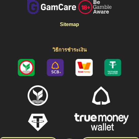
Sitemap
วิธีการชำระเงิน