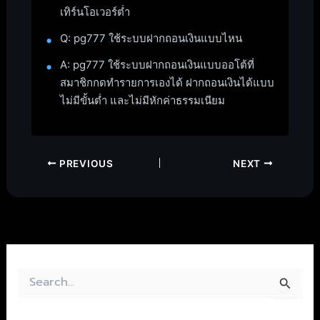
เทิร์นโอเวอร์ต่ำ
Q: pg777 ใช้ระบบฝากถอนเงินแบบไหน
A: pg777 ใช้ระบบฝากถอนเงินแบบออโต้ที่
สมาชิกกดทำรายการเองได้ ฝากถอนเงินได้แบบ
ไม่มีขั้นต่ำ และไม่มีหักค่าธรรมเนียม
PREVIOUS
NEXT
S
e
a