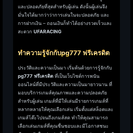
และปลอดภัยที่สุดสำหรับผู้เล่น ดังนั้นผู้เล่นจึง
มั่นใจได้มากว่าว่าการเล่นในจะปลอดภัย และ
การฝากเงิน – ถอนเงินก็ทำได้อย่างรวดเร็วและ
สะดวก
UFARACING
ทำความรู้จักกับ
pg777 ฟรีเครดิต
ประวัติและความเป็นมา เริ่มต้นด้วยการรู้จักกับ
pg777 ฟรีเครดิต
ที่เป็นเว็บไซต์การพนัน
ออนไลน์ที่มีประวัติและความเป็นมายาวนาน ที่
มอบบริการเกมส์คุณภาพและความปลอดภัย
สำหรับผู้เล่น เกมส์ที่มีให้เล่นมีรายการเกมส์ที่
หลากหลายให้คุณเลือกเล่น เริ่มตั้งแต่สล็อตและ
เกมส์โต๊ะไปจนถึงเกมส์สด ทำให้คุณสามารถ
เลือกเล่นเกมส์ที่คุณชื่นชอบและมีโอกาสชนะ