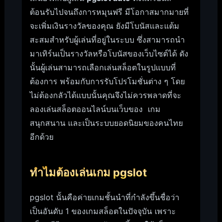
ต้อนรับไปจนถึงการหมุนฟรี มีโอกาสมากมายที่
จะเพิ่มเงินรางวัลของคุณ ยังมีโบนัสและแต้ม
สะสมสำหรับผู้เล่นที่อยู่ในระบบ ซึ่งสามารถนำ
มาเทิร์นเป็นรางวัลหรือโบนัสของเว็บไซต์ได้ ดัง
นั้นผู้เล่นสามารถเลือกเล่นสล็อตในรูปแบบที่
ต้องการ พร้อมกับการรับโปรโมชั่นต่าง ๆ โดย
ไม่ต้องกลัวได้แบบนั้นคุณจึงไม่ควรพลาดที่จะ
ลองเล่นสล็อตออนไลน์บนเว็บของ เกม
สนุกสนาน และเป็นระบบยอดนิยมของคนไทย
อีกด้วย
ทำไมต้องเล่นเกม pgslot
pgslot นั้นคือค่ายเกมชั้นนำที่กำลังขึ้นชื่อว่า
เป็นอันดับ 1 ของเกมสล็อตในปัจจุบัน เพราะ