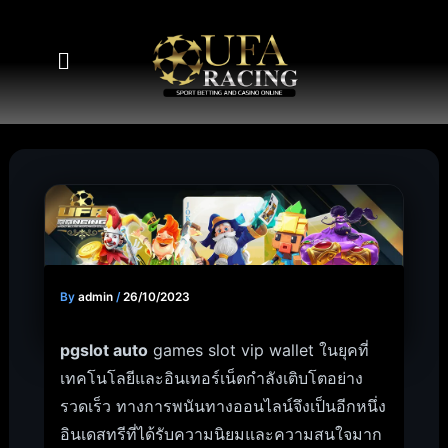
Skip
to
เมนู
content
By
admin
/
26/10/2023
pgslot auto
games slot vip wallet ในยุคที่
เทคโนโลยีและอินเทอร์เน็ตกำลังเติบโตอย่าง
รวดเร็ว ทางการพนันทางออนไลน์จึงเป็นอีกหนึ่ง
อินเดสทรีที่ได้รับความนิยมและความสนใจมาก