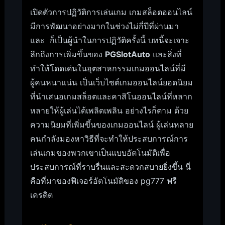
เปิดตัวการปฏิวัติการเล่นเกม เกมสล็อตออนไลน์
มีการพัฒนาอย่างมากในช่วงไม่กี่ปีที่ผ่านมา
และ ก็เป็นผู้นำในการปฏิวัติครั้งนี้ บทนี้จะเจาะ
ลึกถึงการเพิ่มขึ้นของ
PGSlotAuto
และสิ่งที่
ทำให้โดดเด่นในอุตสาหกรรมเกมออนไลน์ที่มี
ผู้คนหนาแน่น เป็นเว็บไซต์เกมออนไลน์ยอดนิยม
ที่นำเสนอเกมสล็อตและคาสิโนออนไลน์ที่หลาก
หลายให้ผู้เล่นได้เพลิดเพลิน อย่างไรก็ตาม ด้วย
ความนิยมที่เพิ่มขึ้นของเกมออนไลน์ ผู้เล่นหลาย
คนกำลังมองหาวิธีที่จะทำให้ประสบการณ์การ
เล่นเกมของพวกเขาเป็นแบบอัตโนมัติเพื่อ
ประสบการณ์ที่ราบรื่นและสะดวกสบายยิ่งขึ้น นี่
คือที่มาของฟีเจอร์อัตโนมัติของ pg777 ฟรี
เครดิต