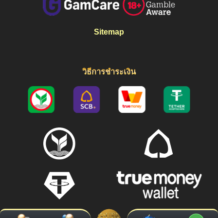
Sitemap
วิธีการชำระเงิน