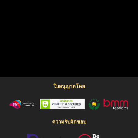
ใบอนุญาตโดย
ความรับผิดชอบ