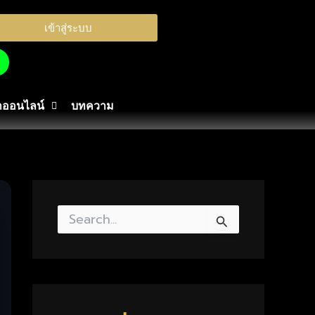
เข้าสู่ระบบ
าออนไลน์
บทความ
S
e
a
r
c
h
f