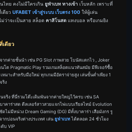
ุดในไทย คงไม่มีใครเกิน
ยูฟ่าเบท ทางเข้า
เว็บหลัก เพราะที่
่เดียว
UFABET เข้าสู่ระบบ เว็บตรง 100
ให้ผู้เล่น
ม่ว่าจะเป็นสาย สล็อต
คาสิโนสด
แทงบอล หรือเกมยิง
ี่เดียว
จากค่ายชั้นนำ
เช่น
PG Slot
ภาพสวย โบนัสแตกไว
,
Joker
้อนโต
Pragmatic Play
รวมเกมสล็อตแนวทันสมัย มีฟีเจอร์ซื้อ
ย เหมาะสำหรับมือใหม่
ทุกเกมมีอัตราจ่ายสูง เล่นขั้นต่ำเพียง
1
จริง
นจริง
ที่นี่รวมโต๊ะเดิมพันจากค่ายใหญ่ไว้ครบ เช่น
SA
เรื่องบาคาร่าสด ดีลเลอร์สาวสวยแจกไพ่แบบเรียลไทม์
Evolution
ัดไม่มีหน่วง
Dream Gaming (DG)
มีทั้งบาคาร่า เสือมังกร รู
ากบ่อนจริงต่างประเทศ เล่น
ยูฟ่าเบท
ได้ตลอด
24
ชั่วโมง
ะดับ
VIP