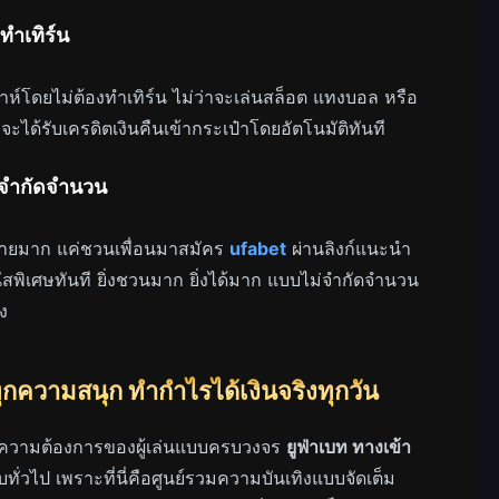
ทำเทิร์น
ดาห์โดยไม่ต้องทำเทิร์น ไม่ว่าจะเล่นสล็อต แทงบอล หรือ
ะได้รับเครดิตเงินคืนเข้ากระเป๋าโดยอัตโนมัติทันที
ม่จำกัดจำนวน
ง่ายมาก แค่ชวนเพื่อนมาสมัคร
ufabet
ผ่านลิงก์แนะนำ
บนัสพิเศษทันที ยิ่งชวนมาก ยิ่งได้มาก แบบไม่จำกัดจำนวน
ง
ทุกความสนุก ทำกำไรได้เงินจริงทุกวัน
กความต้องการของผู้เล่นแบบครบวงจร
ยูฟ่าเบท ทางเข้า
่วไป เพราะที่นี่คือศูนย์รวมความบันเทิงแบบจัดเต็ม