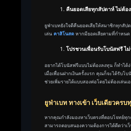
คืนยอดเสียทุกสัปดาห์ ไม่ต้อง
ยูฟ่าเบทยังใจดีคืนยอดเสียให้สมาชิกทุกสัป
เล่น
คาสิโนสด
หากมียอดเสียตามที่กำหนด จ
โปรชวนเพื่อนรับโบนัสฟรี ไ
อยากได้โบนัสฟรีแบบไม่ต้องลงทุน ก็ทำได้
เมื่อเพื่อนฝากเงินครั้งแรก คุณก็จะได้รับโ
ช่วยเพิ่มรายได้แบบสองต่อโดยไม่ต้องเล่นเอ
ยูฟ่าเบท ทางเข้า เว็บเดียวครบ
หากคุณกำลังมองหาเว็บตรงที่ตอบโจทย์ทุ
สามารถตอบสนองความต้องการได้ดีดว่าเว็บทั