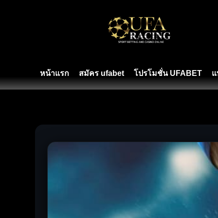
Skip
to
content
หน้าแรก
สมัคร ufabet
โปรโมชั่น UFABET
แ