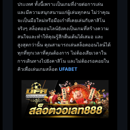
ประเทศ ทั้งนี้เพราะเป็นเกมที่ง่ายต่อการเล่น
และมีความสนุกสนานแก่ผู้เล่นทุกคน ไม่ว่าคุณ
จะเป็นมือใหม่หรือมือเก๋าที่เคยเล่นกับคาสิโน
จริงๆ สล็อตออนไลน์ยังคงเป็นเกมที่สร้างความ
สนใจและทำให้คุณรู้สึกตื่นเต้นได้เสมอ และ
สูงสุดกว่านั้น คุณสามารถเล่นสล็อตออนไลน์ได้
ทุกที่ทุกเวลาที่คุณต้องการ ไม่ต้องเสียเวลาใน
การเดินทางไปยังคาสิโน และไม่ต้องรอคอยใน
คิวเพื่อเล่นเกมสล็อต
UFABET