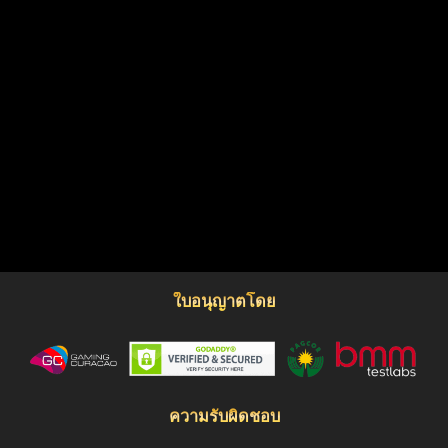
ใบอนุญาตโดย
ความรับผิดชอบ