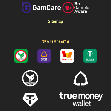
Sitemap
วิธีการชำระเงิน