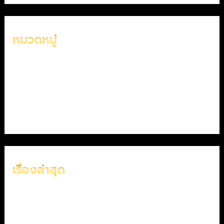
r
c
h
หมวดหมู่
f
o
r
คาสิโน
(80)
:
แทงบอล
(8)
สล็อต
(40)
บาคาร่า
(6)
เรื่องล่าสุด
แทงสดคืออะไร: ทำความเข้าใจการเดิมพันระหว่างเกม
อัตราต่อรองการเดิมพันคืออะไร และอ่านอย่างไร?