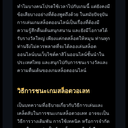
ทำไมบางคนโปรดใช้เวลาไปกับเกมนี้ แต่ยังคงมี
ข้อเสียบางอย่างที่ต้องพูดถึงด้วย ในสมัยปัจจุบัน
การเล่นเกมสล็อตออนไลน์เป็นเรื่องที่ต้องมี
ความรู้สึกตื่นเต้นสนุกสนาน และยังมีโอกาสได้
รับรางวัลใหญ่ เพียงแค่กดสล็อตให้หมุน ท่านทุก
ท่านจึงไม่ควรพลาดที่จะได้ลองเล่นสล็อต
ออนไลน์บนเว็บไซต์คาสิโนออนไลน์ชั้นนำใน
ประเทศไทย และสนุกไปกับการชนะรางวัลและ
ความตื่นเต้นของเกมสล็อตออนไลน์
วิธีการชนะเกมสล็อตวอเลท
เป็นบทความที่อธิบายเกี่ยวกับวิธีการเล่นและ
เคล็ดลับในการชนะเกมสล็อตวอเลท อาจจะเป็น
วิธีการวางเดิมพัน การใช้เทคนิค หรือการจำกัด