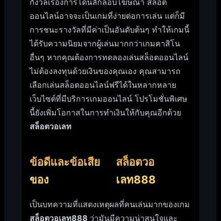
กังวลเรื่องการโดนลักลอบโฆษณา สล็อต
ออนไลน์อาจจะเป็นเกมที่ง่ายต่อการเล่น แต่ก็มี
การชนะรางวัลที่มีค่าเป็นอันดับต้นๆ ทำให้เกมนี้
ได้รับความนิยมจากผู้เล่นมากกว่าเกมคาสิโน
อื่นๆ หากคุณต้องการทดลองเล่นสล็อตออนไลน์
ไม่ต้องลงทุนด้วยเงินของคุณเอง คุณสามารถ
เลือกเล่นสล็อตออนไลน์ฟรีได้ในหลากหลาย
เว็บไซต์ที่มีบริการเกมออนไลน์ โปรโมชั่นพิเศษ
นี้ยังเพิ่มโอกาสในการทำเงินให้กับคุณอีกด้วย
สล็อตวอเลท
ข้อดีและข้อเสีย
สล็อตวอ
ของ
เลท888
เป็นบทความที่แสดงเหตุผลที่คนเล่นมากของเกม
สล็อตวอเลท888
ว่ามันมีความน่าสนใจและ