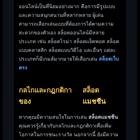
ออนไลน์เป็นที่นิยมอย่างมาก คือการมีรูปแบบ
และความสนุกสนานที่หลากหลาย ผู้เล่น
สามารถเลือกเล่นแบบที่ต้องการได้ตามความ
สะดวกของตัวเอง สล็อตออนไลน์มีหลาย
ประเภท เช่น สล็อตโรม่า สล็อตแจ็คพอต สล็อต
แบบคลาสสิก สล็อตแบบวิดีโอ และอื่นๆ แต่ละ
ประเภทก็มีเกมส์มากมายให้เลือกเล่น
สล็อตเว็บ
ตรง
กลไกและกฎกติกา
สล็อต
ของ
แมชชีน
หากคุณมีความสนใจในการเล่น
สล็อตแมชชีน
คุณควรรู้เกี่ยวกับกลไกและกฎกติกาเพื่อเพิ่ม
โอกาสในการชนะรางวัล นอกจากนี้ ยังมีความ