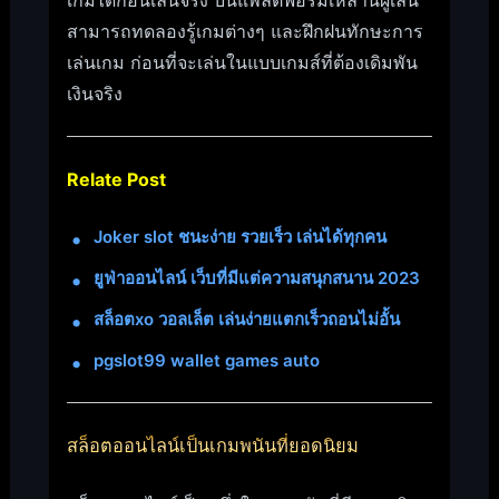
สามารถทดลองรู้เกมต่างๆ และฝึกฝนทักษะการ
เล่นเกม ก่อนที่จะเล่นในแบบเกมส์ที่ต้องเดิมพัน
เงินจริง
Relate Post
Joker slot ชนะง่าย รวยเร็ว เล่นได้ทุกคน
ยูฟ่าออนไลน์ เว็บที่มีแต่ความสนุกสนาน 2023
สล็อตxo วอลเล็ต เล่นง่ายแตกเร็วถอนไม่อั้น
pgslot99 wallet games auto
สล็อตออนไลน์เป็นเกมพนันที่ยอดนิยม