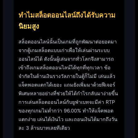
ทำไมสล็อตออนไลน์ถึงได้รับความ
นิยมสูง
สล็อตออนไลน์นั้นเป็นเกมที่ถูกพัฒนาต่อยอดมา
จากตู้เกมสล็อตแบบเก่าเพื่อให้เล่นผ่านระบบ
ออนไลน์ได้ ดังนั้นผู้เล่นจากทั่วโลกจึงสามารถ
เข้าถึงเกมสล็อตออนไลน์ได้ทุกที่ทุกเวลา ข้อ
จำกัดในด้านเงินรางวัลภายในตู้ก็ไม่มี เล่นแล้ว
แจ็คพอตแตกได้เยอะ แถมยังเพิ่มมาด้วยฟีเจอร์
พิเศษหลายอย่างที่ช่วยให้ได้กำไรกลับมาง่ายขึ้น
การเล่นสล็อตออนไลน์กับยูฟ่าเบทจะมีค่า RTP
ของทุกเกมไม่ต่ำกว่า 96.00% ทำให้แจ็คพอต
แตกง่าย เล่นได้เงินไว และถอนเงินได้มากถึงวัน
ละ 3 ล้านบาทเลยทีเดียว