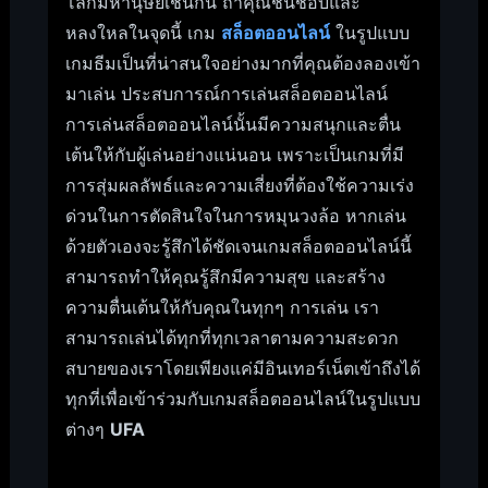
โลกมหานุษย์เช่นกัน ถ้าคุณชื่นชอบและ
หลงใหลในจุดนี้ เกม
สล็อตออนไลน์
ในรูปแบบ
เกมธีมเป็นที่น่าสนใจอย่างมากที่คุณต้องลองเข้า
มาเล่น ประสบการณ์การเล่นสล็อตออนไลน์
การเล่นสล็อตออนไลน์นั้นมีความสนุกและตื่น
เต้นให้กับผู้เล่นอย่างแน่นอน เพราะเป็นเกมที่มี
การสุ่มผลลัพธ์และความเสี่ยงที่ต้องใช้ความเร่ง
ด่วนในการตัดสินใจในการหมุนวงล้อ หากเล่น
ด้วยตัวเองจะรู้สึกได้ชัดเจนเกมสล็อตออนไลน์นี้
สามารถทำให้คุณรู้สึกมีความสุข และสร้าง
ความตื่นเต้นให้กับคุณในทุกๆ การเล่น เรา
สามารถเล่นได้ทุกที่ทุกเวลาตามความสะดวก
สบายของเราโดยเพียงแค่มีอินเทอร์เน็ตเข้าถึงได้
ทุกที่เพื่อเข้าร่วมกับเกมสล็อตออนไลน์ในรูปแบบ
ต่างๆ
UFA