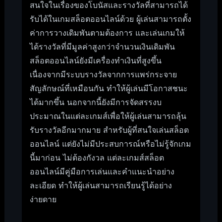
สนใจในเรื่องของโบนัสและรางวัลที่สามารถได้
รับได้ในเกมสล็อตออนไลน์ด้วย ผู้เล่นสามารถตั้ง
ค่าการวางเดิมพันตามต้องการ และเล่นเกมให้
ได้รางวัลที่มีมูลค่าสูงกว่าจำนวนเงินเดิมพัน
สล็อตออนไลน์ยังมีเครื่องทำเงินที่สูงขึ้น
เนื่องจากมีระบบรางวัลจากการแพร่กระจาย
สัญลักษณ์ที่เหมือนกัน ทำให้ผู้เล่นมีโอกาสชนะ
ได้มากขึ้น นอกจากนี้ยังมีการจัดสรรงบ
ประมาณในแต่ละเกมส์เพื่อให้ผู้เล่นสามารถลุ้น
รับรางวัลอีกมากมาย สำหรับผู้ที่สนใจเล่นสล็อต
ออนไลน์ แต่ยังไม่มีประสบการณ์หรือไม่รู้จักเกม
นี้มาก่อน ไม่ต้องกังวล แต่ละเกมส์สล็อต
ออนไลน์มีคู่มือการเล่นและคำแนะนำอย่าง
ละเอียด ทำให้ผู้เล่นสามารถเรียนรู้ได้อย่าง
ง่ายดาย