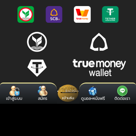
เข้าเล่น
เข้าสู่ระบบ
สมัคร
ดูบอล+หนังฟรี
ติดต่อเรา