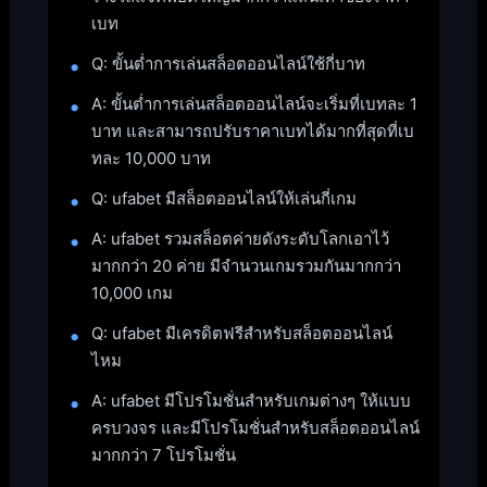
เบท
Q: ขั้นต่ำการเล่นสล็อตออนไลน์ใช้กี่บาท
A: ขั้นต่ำการเล่นสล็อตออนไลน์จะเริ่มที่เบทละ 1
บาท และสามารถปรับราคาเบทได้มากที่สุดที่เบ
ทละ 10,000 บาท
Q: ufabet มีสล็อตออนไลน์ให้เล่นกี่เกม
A: ufabet รวมสล็อตค่ายดังระดับโลกเอาไว้
มากกว่า 20 ค่าย มีจำนวนเกมรวมกันมากกว่า
10,000 เกม
Q: ufabet มีเครดิตฟรีสำหรับสล็อตออนไลน์
ไหม
A: ufabet มีโปรโมชั่นสำหรับเกมต่างๆ ให้แบบ
ครบวงจร และมีโปรโมชั่นสำหรับสล็อตออนไลน์
มากกว่า 7 โปรโมชั่น