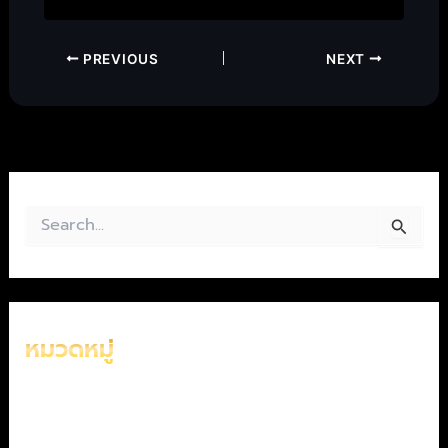
PREVIOUS
NEXT
S
e
a
r
c
h
หมวดหมู่
f
o
r
คาสิโน
(80)
:
แทงบอล
(8)