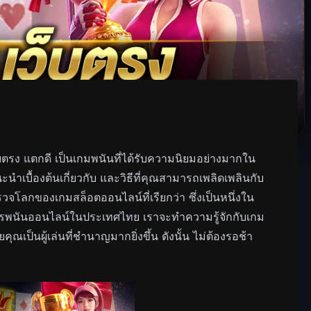
ตรง แตกดี เป็นเกมพนันที่ได้รับความนิยมอย่างมากใน
เบื้องต้นเกี่ยวกับ และวิธีที่คุณสามารถเพลิดเพลินกับ
วจโลกของเกมสล็อตออนไลน์ที่เรียกว่า ซึ่งเป็นหนึ่งใน
ารพนันออนไลน์ในประเทศไทย เราจะทำความรู้จักกับเกม
คุณเป็นผู้เล่นที่ชำนาญมากยิ่งขึ้น ดังนั้น ไม่ต้องรอช้า