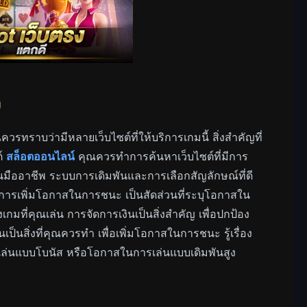
ี
วรทราบว่ามีหลายเว็บไซต์ที่ให้บริการเกมนี้ สิ่งสำคัญที่
ต์
สล็อตออนไลน์
คุณควรทำการค้นหาเว็บไซต์ที่มีการ
มืออาชีพ ระบบการเดิมพันและการเลือกสัญลักษณ์ที่ดี
ารเพิ่มโอกาสในการชนะ เป็นสัดส่วนที่ระบุโอกาสใน
มที่คุณเล่น การจัดการเงินเป็นสิ่งสำคัญ เพื่อปกป้อง
ป็นสิ่งที่คุณควรทำ เพื่อเพิ่มโอกาสในการชนะ รู้เรื่อง
ารเล่นแบบโบนัส หรือโอกาสในการเล่นแบบเดิมพันสูง