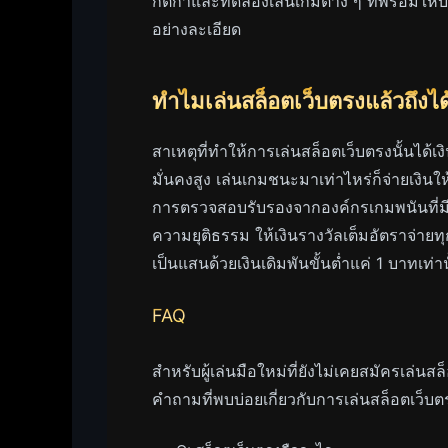
กติกาและทดลองเล่นเกมต่าง ๆ ที่พร้อมให้บร
อย่างละเอียด
ทำไมเล่นสล็อตเว็บตรงแล้วถึงได้
สาเหตุที่ทำให้การเล่นสล็อตเว็บตรงนั้นได้เง
มั่นคงสูง เล่นเกมชนะมาเท่าไหร่ก็จ่ายเงินใ
การตรวจสอบรับรองจากองค์กรเกมพนันที่มีค
ความยุติธรรม ให้เงินรางวัลเต็มอัตราจ่ายทุ
เป็นแสนด้วยเงินเดิมพันขั้นต่ำแค่ 1 บาทเท่าน
FAQ
สำหรับผู้เล่นมือใหม่ที่ยังไม่เคยสมัครเล่นส
คำถามที่พบบ่อยเกี่ยวกับการเล่นสล็อตเว็บ