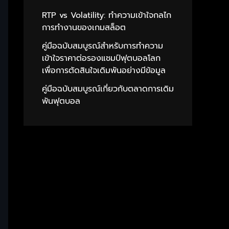
RTP vs Volatility: ทำความเข้าใจกลไก
การทำงานของเกมสล็อต
คู่มือฉบับสมบูรณ์สำหรับการทำความ
เข้าใจราคาต่อรองแชมป์ฟุตบอลโลก
เพื่อการตัดสินใจเดิมพันอย่างมีข้อมูล
คู่มือฉบับสมบูรณ์เกี่ยวกับตลาดการเดิม
พันฟุตบอล