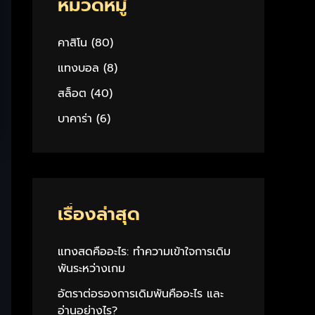
หมวดหมู่
o
r
:
คาสิโน
(80)
แทงบอล
(8)
สล็อต
(40)
บาคาร่า
(6)
เรื่องล่าสุด
แทงสดคืออะไร: ทำความเข้าใจการเดิม
พันระหว่างเกม
อัตราต่อรองการเดิมพันคืออะไร และ
อ่านอย่างไร?