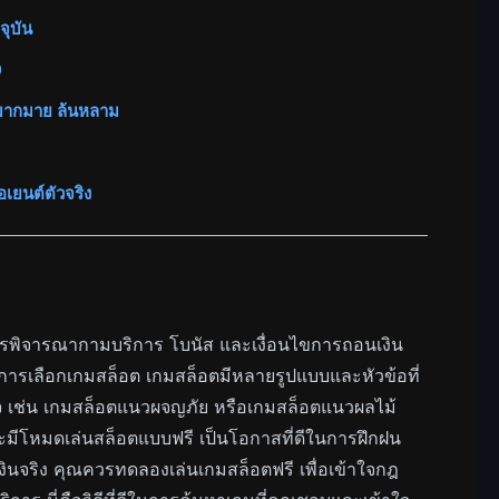
จุบัน
0
ล่นมากมาย ล้นหลาม
อเยนต์ตัวจริง
พิจารณากามบริการ โบนัส และเงื่อนไขการถอนเงิน
ี การเลือกเกมสล็อต เกมสล็อตมีหลายรูปแบบและหัวข้อที่
นใจ เช่น เกมสล็อตแนวผจญภัย หรือเกมสล็อตแนวผลไม้
จะมีโหมดเล่นสล็อตแบบฟรี เป็นโอกาสที่ดีในการฝึกฝน
งินจริง คุณควรทดลองเล่นเกมสล็อตฟรี เพื่อเข้าใจกฎ