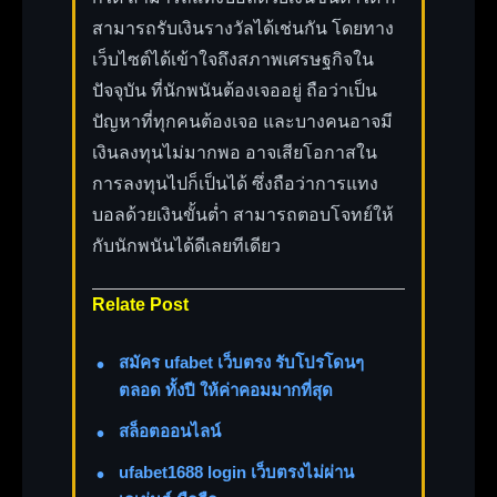
สามารถรับเงินรางวัลได้เช่นกัน โดยทาง
เว็บไซต์ได้เข้าใจถึงสภาพเศรษฐกิจใน
ปัจจุบัน ที่นักพนันต้องเจออยู่ ถือว่าเป็น
ปัญหาที่ทุกคนต้องเจอ และบางคนอาจมี
เงินลงทุนไม่มากพอ อาจเสียโอกาสใน
การลงทุนไปก็เป็นได้ ซึ่งถือว่าการแทง
บอลด้วยเงินขั้นต่ำ สามารถตอบโจทย์ให้
กับนักพนันได้ดีเลยทีเดียว
Relate Post
สมัคร ufabet เว็บตรง รับโปรโดนๆ
ตลอด ทั้งปี ให้ค่าคอมมากที่สุด
สล็อตออนไลน์
ufabet1688 login เว็บตรงไม่ผ่าน