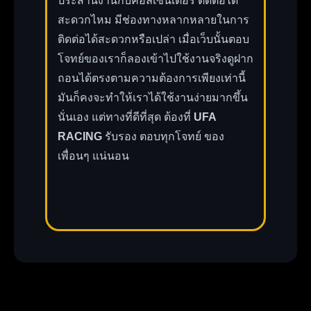
ประสานงานกับคอลเซ็นเตอร์ ติดต่อได้
สะดวกไหม มีช่องทางหลากหลายในการ
ติดต่อได้สะดวกหรือเปล่า เมื่อเว็บนั้นตอบ
โจทย์ของเราก็ลองเข้าไปใช้งานจริงดูฝาก
ถอนได้ตรงตามความต้องการเพียงเท่านี้
มันก็คงจะทำให้เราได้ใช้งานง่ายมากขึ้น
นั่นเอง แต่ทางที่ดีที่สุด ต้องที่
UFA
RACING
รับรอง ตอบทุกโจทย์ ของ
เพื่อนๆ แน่นอน