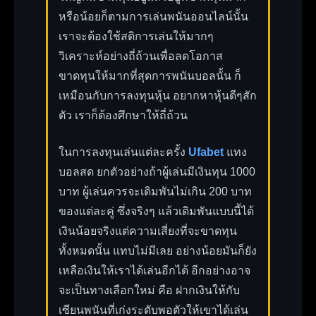
หรือน้อยก็ตามการเล่นพนันออนไลน์นั้น
เราจะต้องใช้สติการเล่นให้มากๆ
วิเคราะห์อย่างถี่ถ้วนเพื่อลดโอกาส
ขาดทุนให้มากที่สุดการพนันบอลนั้น ก็
เหมือนกับการลงทุนหุ้น อยากหาหุ้นดีๆสัก
ตัว เราก็ต้องศึกษาให้ถี่ถ้วน
ในการลงทุนเล่นแต่ละครั้ง
Ufabet
แทง
บอลสด ยกตัวอย่างถ้าผู้เล่นมีเงินทุน 1000
บาท ผู้เล่นควรจะเดิมพันไม่เกิน 200 บาท
ของแต่ละคู่ ซึ่งจริงๆ แล้วเดิมพันแบบนี้ได้
เงินน้อยจริงแต่ความเสี่ยงที่จะขาดทุน
ทั้งหมดนั้น แทบไม่มีเลย อย่างน้อยมันก็ยัง
เหลือเงินให้เราได้เล่นอีกได้ อีกอย่างอาจ
จะเป็นทางเลือกใหม่ คือ ฝากเงินให้กับ
เซียนพนันที่เก่งระดับพอตัวให้เขาได้เล่น