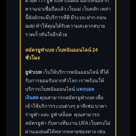
ด้วยคำว่า ยูฟ่าเบท เป็นต้น นอกเหนือจาก
ความน่าเชื่อถือแล้ว เว็บแม่ เว็บหลัก เหล่า
นี้ยังมักจะมีบริการที่ดี มีระบบ ฝาก-ถอน
auto ทำให้คุณได้รับความสะดวกสบาย
รวดเร็วทันใจอีกด้วย
สมัครยูฟ่าเบท เว็บพนันออนไลน์
24
ชั่วโมง
ยูฟ่าเบท
เว็บให้บริการพนันออนไลน์ ที่ได้
รับการยอมรับจากทั่วโลก เราพร้อมให้
บริการเว็บพนันออนไลน์
แทงบอล
เงินสด
คุณสามารถสมัครยูฟ่าเบท เพื่อ
เข้าใช้บริการระบบต่างๆ อาทิเช่น บาคา
ร่ายูฟ่า และ ยูฟ่าสล็อต คุณสามารถ
สมัครยูฟ่า กับทางทีมงาน UFA เว็บตรงไม่
ผ่านเอเย่นต์ได้หลากหลายช่องทาง เช่น