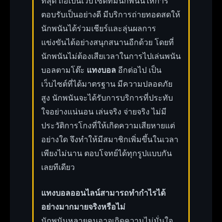
ที่สุด ถือเป็นเว็บไซต์ที่มีนักพนันให้การ
ตอบรับเป็นอย่างดี มีบริการถ่ายทอดสดให้
นักพนันได้ร่วมเชียร์และลุ่นผลการ
แข่งขันได้อย่างสนุกสนานอีกด้วย โดยที่
นักพนันไม่ต้องเสียเวลาในการไปเล่นพนัน
บอลตามโต๊ะ
แทงบอล
อีกต่อไป เป็น
เว็บไซต์ที่ได้มาตรฐาน มีความปลอดภัย
สูง นักพนันจะได้รับการบริการที่ประทับ
ใจอย่างแน่นอน เล่นจริง จ่ายจริง ไม่มี
ประวัติการโกงที่ให้เกิดความเสียหายแต่
อย่างใด จึงทำให้มีสมาชิกเพิ่มขึ้นในเวลา
เพียงไม่นาน ตอบโจทย์ได้ทุกรูปแบบกัน
เลยทีเดียว
แทงบอลออนไลน์สามารถทำกำไรได้
อย่างมากมายจริงหรือไม่
นักพนันหลายคนอาจเกิดความไม่มั่นใจ