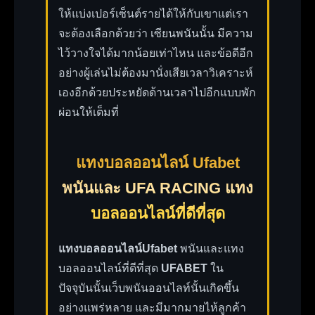
ให้แบ่งเปอร์เซ็นต์รายได้ให้กับเขาแต่เรา
จะต้องเลือกด้วยว่า เซียนพนันนั้น มีความ
ไว้วางใจได้มากน้อยเท่าไหน และข้อดีอีก
อย่างผู้เล่นไม่ต้องมานั่งเสียเวลาวิเคราะห์
เองอีกด้วยประหยัดด้านเวลาไปอีกแบบพัก
ผ่อนให้เต็มที่
แทงบอลออนไลน์
Ufabet
พนันและ UFA RACING แทง
บอลออนไลน์ที่ดีที่สุด
แทงบอลออนไลน์
Ufabet
พนันและแทง
บอลออนไลน์ที่ดีที่สุด
UFABET
ใน
ปัจจุบันนั้นเว็บพนันออนไลท์นั้นเกิดขึ้น
อย่างแพร่หลาย และมีมากมายไห้ลูกค้า