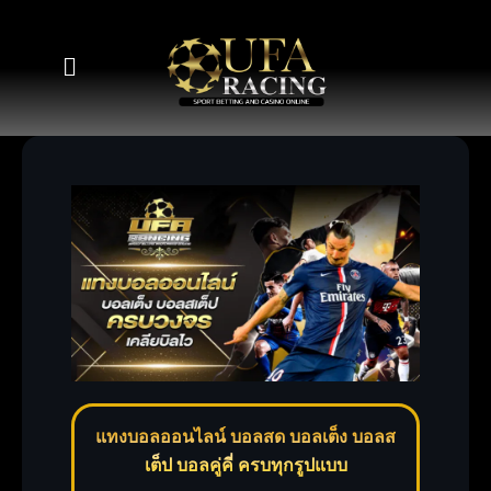
Skip
to
เมนู
content
แทงบอลออนไลน์ บอลสด บอลเต็ง บอลส
เต็ป บอลคู่คี่ ครบทุกรูปแบบ