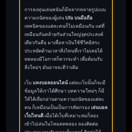
การลงทุนเล่นพนันก็มีหลากหลายรูปแบบ
ความถนัดของผู้เล่น
Ufa บนมือถือ
เทคนิคของแต่ละคนก็ไม่เหมือนกัน แต่ที่
เหมือนกันคล้ายกันส่วนใหญ่จุดประสงค์
เดียวกันคือ มาเพื่อหาเงินใช้ชีวิตอิสระ
ประหยัดด้านเวลาสิ่งไหนที่เราไม่เคยได้
ทดลองมีโอกาสก็ควรจะทำ เพื่อต้อนรับ
สิ่งใหม่ๆ มันอาจจะดีว่าเดิม
เว็บ
แทงบอลออนไลน์
แต่ละเว็บนั้นก็จะมี
ข้อมูลให้เราได้ศึกษา บทความใหม่ๆ ก็มี
ให้ได้เลือกอ่านตามความถนัดของแต่ละ
คน ก็เหมือนเป็นเป็นการคัดกรอง
เล่นบอล
เว็บไหนดี
เมื่อได้เว็บที่เหมาะสมก็ลอง
เข้าไปเล่นในโหมดทดลอง ลองติดต่อ