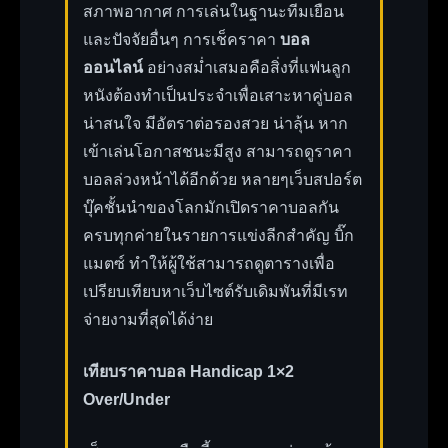
สภาพอากาศ การเล่นในฐานะทีมเยือน
และปัจจัยอื่นๆ การเช็คราคา
บอล
ออนไลน์
อย่างสม่ำเสมอคือสิ่งที่แฟนลูก
หนังต้องทำเป็นประจำเพื่อเสาะหาคู่บอล
น่าสนใจ มีอัตราต่อรองสวย น่าลุ้น หาก
เข้าเล่นโอกาสชนะมีสูง สามารถดูราคา
บอลล่วงหน้าได้อีกด้วย หลายๆเว็บสปอร์ต
บุ๊คชั้นนำของโลกมักเปิดราคาบอลกัน
ครบทุกค่ายในรายการแข่งลีกสำคัญ บิ๊ก
แมตซ์ ทำให้ผู้ใช้สามารถดูตารางเพื่อ
เปรียบเทียบหาเว็บไซต์รับเดิมพันที่มีเรท
จ่ายงามที่สุดได้ง่าย
เทียบราคาบอล
Handicap 1×2
Over/Under