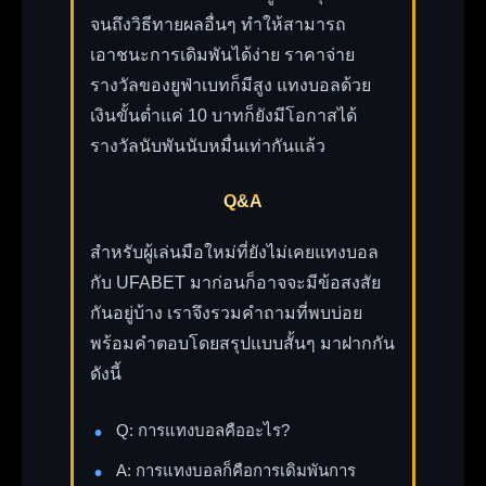
จนถึงวิธีทายผลอื่นๆ ทำให้สามารถ
เอาชนะการเดิมพันได้ง่าย ราคาจ่าย
รางวัลของยูฟ่าเบทก็มีสูง แทงบอลด้วย
เงินขั้นต่ำแค่ 10 บาทก็ยังมีโอกาสได้
รางวัลนับพันนับหมื่นเท่ากันแล้ว
Q&A
สำหรับผู้เล่นมือใหม่ที่ยังไม่เคยแทงบอล
กับ UFABET มาก่อนก็อาจจะมีข้อสงสัย
กันอยู่บ้าง เราจึงรวมคำถามที่พบบ่อย
พร้อมคำตอบโดยสรุปแบบสั้นๆ มาฝากกัน
ดังนี้
Q: การแทงบอลคืออะไร?
A: การแทงบอลก็คือการเดิมพันการ