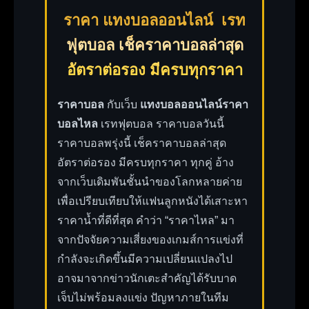
ราคา แทงบอลออนไลน์
เรท
ฟุตบอล
เช็คราคาบอลล่าสุด
อัตราต่อรอง
มีครบทุกราคา
ราคาบอล
กับเว็บ
แทงบอลออนไลน์ราคา
บอลไหล
เรทฟุตบอล ราคาบอลวันนี้
ราคาบอลพรุ่งนี้ เช็คราคาบอลล่าสุด
อัตราต่อรอง มีครบทุกราคา ทุกคู่ อ้าง
จากเว็บเดิมพันชั้นนำของโลกหลายค่าย
เพื่อเปรียบเทียบให้แฟนลูกหนังได้เสาะหา
ราคาน้ำที่ดีที่สุด คำว่า “ราคาไหล” มา
จากปัจจัยความเสี่ยงของเกมส์การแข่งที่
กำลังจะเกิดขึ้นมีความเปลี่ยนแปลงไป
อาจมาจากข่าวนักเตะสำคัญได้รับบาด
เจ็บไม่พร้อมลงแข่ง ปัญหาภายในทีม